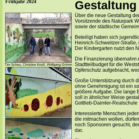
Frühjahr 2024
Gestaltung
Über die neue Gestaltung der
Vorsitzende des Naturpark We
sowie der städtische Gemein
Beteiligt haben sich jugendli
Heinrich-Schweitzer-Straße, d
Der Kindergarten nutzt den N
Die Finanzierung übernahm d
Stadtteilbudget für die West
Tim Scheu, Christine Knoß, Wolfgang Grimm
Opferschutz aufgebracht, wod
Große Unterstützung durch d
ohne Genehmigung ist ein solc
größere Aufgabe. Die lange
soll in ähnlicher Weise gest
Gottlieb-Daimler-Realschule 
Interessierte Menschen jede
die mitmachen wollen, dürfe
noch Sponsoren gesucht, denn
dar.