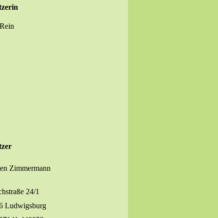
tzerin
 Rein
tzer
ten Zimmermann
chstraße 24/1
6 Ludwigsburg