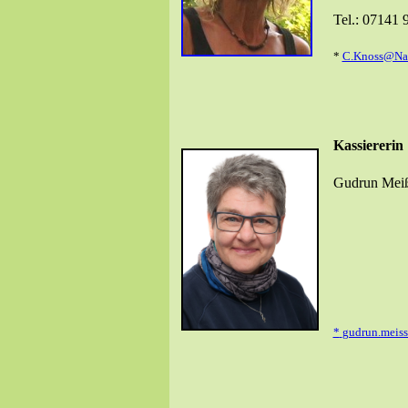
Tel.: 07141
*
C.Knoss@Nat
Kassiererin
Gudrun Mei
*
gudrun.meiss