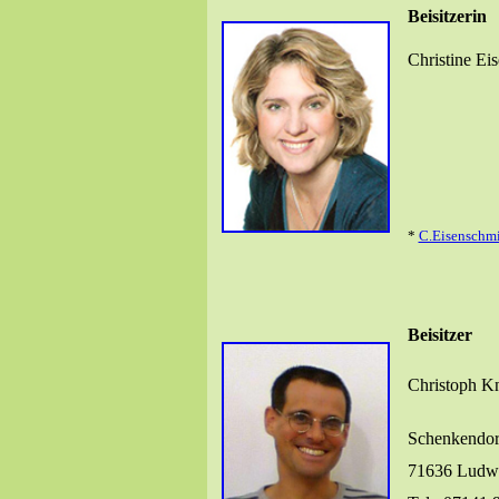
Beisitzerin
Christine Ei
*
C.Eisenschm
Beisitzer
Christoph K
Schenkendorf
71636 Ludw