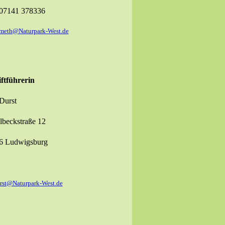
 07141 378336
emeth@Naturpark-West.de
ftführerin
Durst
lbeckstraße 12
6 Ludwigsburg
rst@Naturpark-West.de