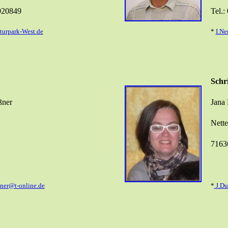
 920849
Tel.:
urpark-West.de
*
I.N
Schri
ßner
Jana 
Nette
7163
ner@t-online.de
*
J.Du