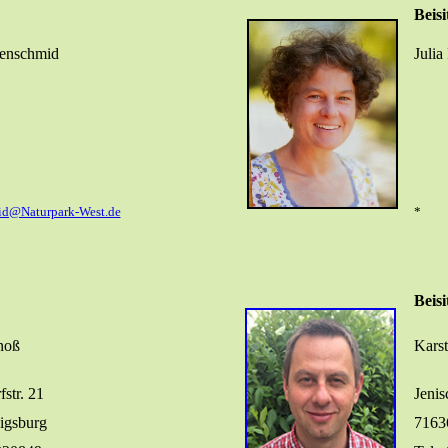
Beisi
senschmid
Julia
id@Naturpark-West.de
*
Beisi
noß
Kars
str. 21
Jenis
igsburg
7163