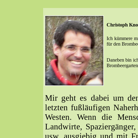
Christoph Knoß
Ich kümmere mi
für den Brombee
Daneben bin ich 
Brombeergarten,
Mir geht es dabei um de
letzten fußläufigen Naher
Westen. Wenn die Mensc
Landwirte, Spaziergänger,
usw. ausgiebig und mit Fr