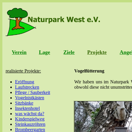
Verein
Lage
Ziele
Projekte
Ange
realisierte Projekte:
Vogelfütterung
Eröffnung
Wir haben uns im Naturpark 
Laufstrecken
obwohl diese nicht unumstritte
Pflege / Sauberkeit
Vogelnistkästen
Sitzbänke
Insektenhotel
was wächst da?
Kinderspielweg
Steinkauzröhren
Brombeergarten