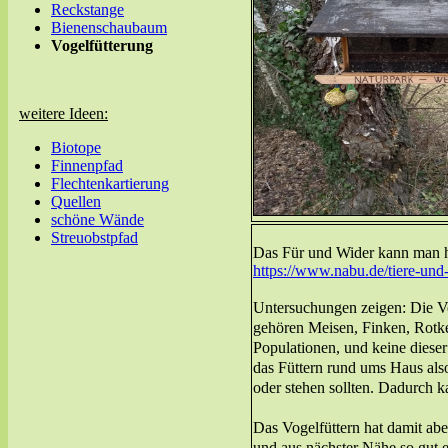
Reckstange
Bienenschaubaum
Vogelfütterung
weitere Ideen:
Biotope
Finnenpfad
Flechtenkartierung
Quellen
schöne Wände
Streuobstpfad
Das Für und Wider kann man h
https://www.nabu.de/tiere-und
Untersuchungen zeigen: Die Vo
gehören Meisen, Finken, Rotke
Populationen, und keine diese
das Füttern rund ums Haus als
oder stehen sollten. Dadurch ka
Das Vogelfüttern hat damit aber
und aus nächster Nähe so gut 